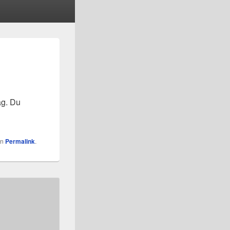
ag. Du
en
Permalink
.