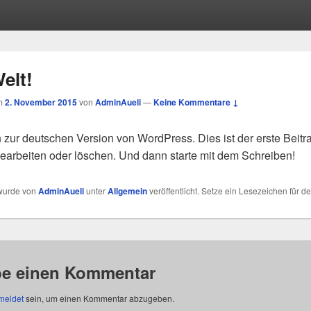
elt!
am
2. November 2015
von
AdminAueli
—
Keine Kommentare ↓
zur deutschen Version von WordPress. Dies ist der erste Beitr
bearbeiten oder löschen. Und dann starte mit dem Schreiben!
 wurde von
AdminAueli
unter
Allgemein
veröffentlicht. Setze ein Lesezeichen für d
be einen Kommentar
meldet
sein, um einen Kommentar abzugeben.