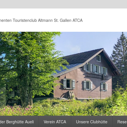
nenten Touristenclub Altmann St. Gallen ATCA
der Berghütte Aueli
Verein ATCA
Unsere Clubhütte
Rese